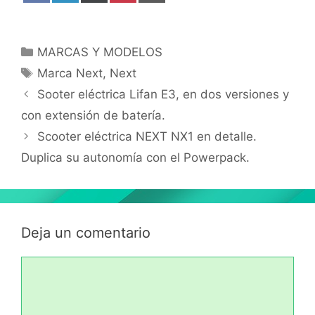
Facebook
LinkedIn
X
Pinterest
Email
(Twitter)
Categorías
MARCAS Y MODELOS
Etiquetas
Marca Next
,
Next
Sooter eléctrica Lifan E3, en dos versiones y
con extensión de batería.
Scooter eléctrica NEXT NX1 en detalle.
Duplica su autonomía con el Powerpack.
Deja un comentario
Comentario