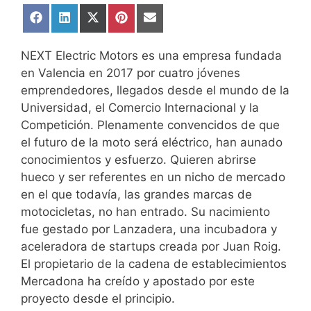
Compartir
Compartir
Compartir
Compartir
Compartir
en
en
en
en
en
Facebook
LinkedIn
X
Pinterest
Email
(Twitter)
NEXT Electric Motors es una empresa fundada
en Valencia en 2017 por cuatro jóvenes
emprendedores, llegados desde el mundo de la
Universidad, el Comercio Internacional y la
Competición. Plenamente convencidos de que
el futuro de la moto será eléctrico, han aunado
conocimientos y esfuerzo. Quieren abrirse
hueco y ser referentes en un nicho de mercado
en el que todavía, las grandes marcas de
motocicletas, no han entrado. Su nacimiento
fue gestado por Lanzadera, una incubadora y
aceleradora de startups creada por Juan Roig.
El propietario de la cadena de establecimientos
Mercadona ha creído y apostado por este
proyecto desde el principio.